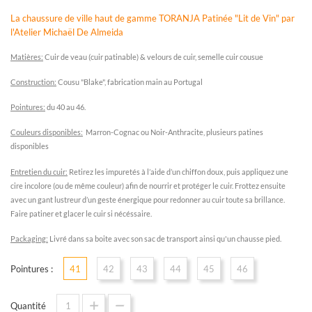
La chaussure de ville haut de gamme TORANJA Patinée "Lit de Vin" par
l'Atelier Michaël De Almeida
Matières:
Cuir de veau (cuir patinable) & velours de cuir, semelle cuir cousue
C
onstruction:
Cousu "Blake", fabrication main au Portugal
P
ointures:
du 40 au 46.
C
ouleurs disponibles:
Marron-Cognac ou Noir-Anthracite, plusieurs patines
disponibles
E
ntretien du cuir:
Retirez les impuretés à l’aide d’un chiffon doux, puis appliquez une
cire incolore (ou de même couleur) afin de nourrir et protéger le cuir. Frottez ensuite
avec un gant lustreur d’un geste énergique pour redonner au cuir toute sa brillance.
Faire patiner et glacer le cuir si nécéssaire.
Packaging:
Livré dans sa boite avec son sac de transport ainsi qu'un chausse pied.
Pointures :
41
42
43
44
45
46
Quantité