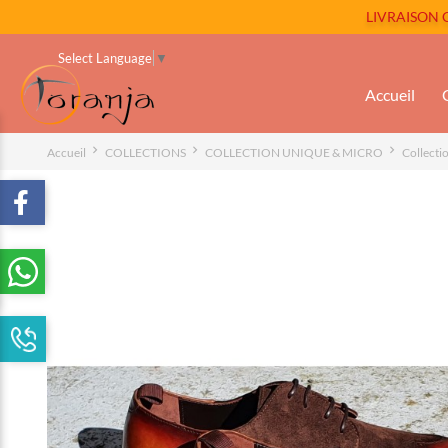
LIVRAISON GR
Select Language
▼
Accueil
Accueil
COLLECTIONS
COLLECTION UNIQUE & MICRO
Collecti