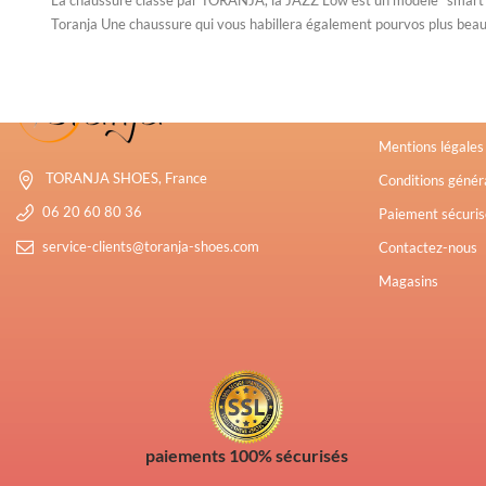
Toranja Une chaussure qui vous habillera également pourvos plus beaux
Toranja Pulp
Mentions légale
TORANJA SHOES, France
Conditions généra
06 20 60 80 36
Paiement sécuris
service-clients@toranja-shoes.com
Contactez-nous
Magasins
paiements 100% sécurisés