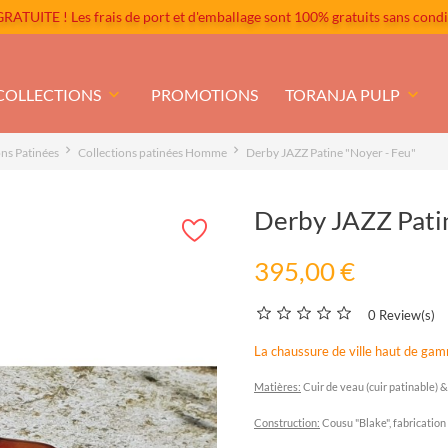
ATUITE ! Les frais de port et d'emballage sont 100% gratuits sans condi
COLLECTIONS
keyboard_arrow_down
PROMOTIONS
TORANJA PULP
keyboard_arrow_down
ons Patinées
Collections patinées Homme
Derby JAZZ Patine "Noyer - Feu"
Derby JAZZ Patin
395,00 €
0 Review(s)
La chaussure de ville haut de ga
Matières:
Cuir de veau (cuir patinable) &
C
onstruction:
Cousu "Blake", fabrication