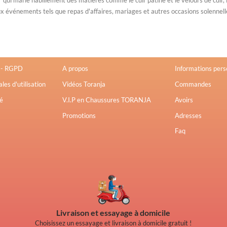
 événements tels que repas d'affaires, mariages et autres occasions solennell
Liens Utiles
Votre Compte
s - RGPD
A propos
Informations pers
les d'utilisation
Vidéos Toranja
Commandes
é
V.I.P en Chaussures TORANJA
Avoirs
Promotions
Adresses
Faq
Livraison et essayage à domicile
Choisissez un essayage et livraison à domicile gratuit !