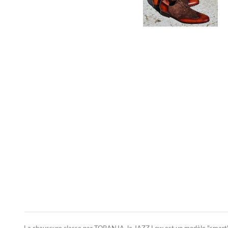
La chaussure classe par TORANJA, la JAZZ Low est un modèle "smart" qu