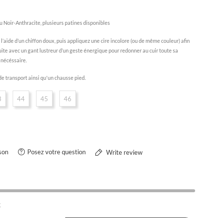
Noir-Anthracite, plusieurs patines disponibles
l’aide d’un chiffon doux, puis appliquez une cire incolore (ou de même couleur) afin
nsuite avec un gant lustreur d’un geste énergique pour redonner au cuir toute sa
i nécéssaire.
de transport ainsi qu'un chausse pied.
3
44
45
46
son
Posez votre question
Write review
k