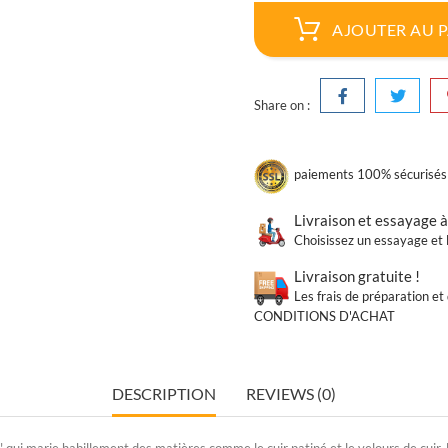
AJOUTER AU 
Share on :
paiements 100% sécurisés
Livraison et essayage à
Choisissez un essayage et l
Livraison gratuite !
Les frais de préparation e
CONDITIONS D'ACHAT
DESCRIPTION
REVIEWS (0)
i marie habillement des matières comme le cuir patiné et le velours de cuir, l