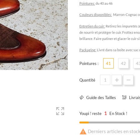
P
ointures:
du 40 au 46
C
ouleurs disponibles:
Marron-Cognac ou 
E
ntretien du cuir:
Retirez les impuretés à 
de nourrir et protéger le cuir. Frottez e
brillance. Faire patiner et glacer le cuir s
Packaging:
Livré dans sa boite avec sac 
Pointures :
41
42
4
Quantité
Guide des Tailles
Livrai
1
Youpi ! reste
En Stock !

Derniers articles en stoc