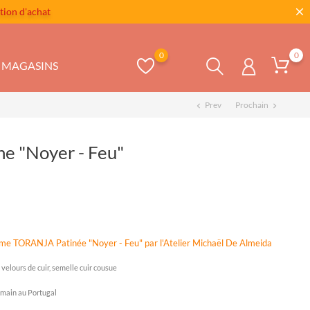
tion d'achat
0
0
MAGASINS
Prev
Prochain
chevron_left
chevron_right
e "Noyer - Feu"
mme TORANJA Patinée "Noyer - Feu" par l'Atelier Michaël De Almeida
 velours de cuir, semelle cuir cousue
 main au Portugal