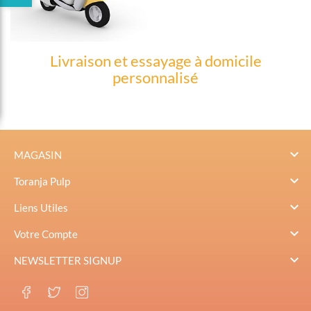
Livraison et essayage à domicile
personnalisé

MAGASIN

Toranja Pulp

Liens Utiles

Votre Compte

NEWSLETTER SIGNUP