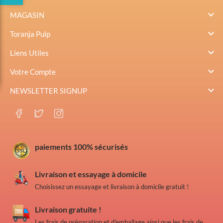

MAGASIN

Toranja Pulp

Liens Utiles

Votre Compte

NEWSLETTER SIGNUP
paiements 100% sécurisés
Livraison et essayage à domicile
Choisissez un essayage et livraison à domicile gratuit !
Livraison gratuite !
Les frais de préparation et d'emballage ainsi que les frais de