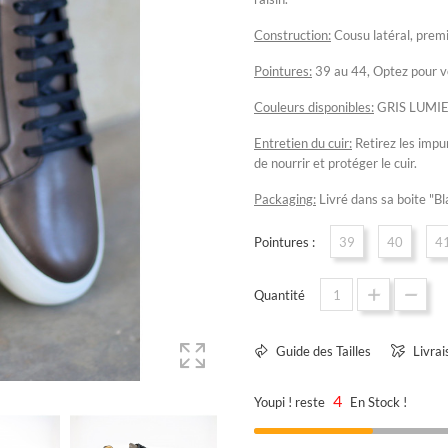
C
onstruction:
Cousu latéral, premi
P
ointures:
39 au 44, Optez pour vo
C
ouleurs disponibles:
GRIS LUMIER
E
ntretien du cuir:
Retirez les impur
de nourrir et protéger le cuir.
Packaging:
Livré dans sa boite "Bl
Pointures :
39
40
4
Quantité
Guide des Tailles
Livrai
4
Youpi ! reste
En Stock !