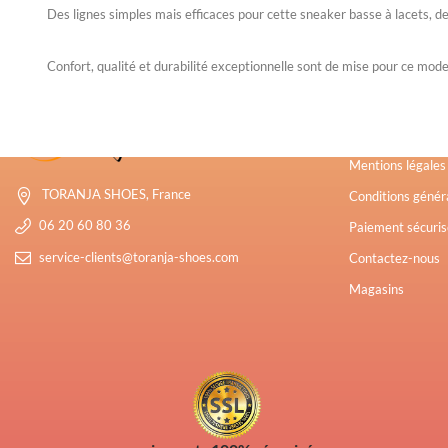
Des lignes simples mais efficaces pour cette sneaker basse à lacets, des
Confort, qualité et durabilité exceptionnelle sont de mise pour ce mode
Toranja Pulp
Mentions légale
TORANJA SHOES, France
Conditions généra
06 20 60 80 36
Paiement sécuris
service-clients@toranja-shoes.com
Contactez-nous
Magasins