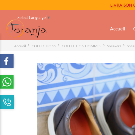
LIVRAISON GR
Select Language
▼
Accueil
Accueil
COLLECTIONS
COLLECTION HOMMES
Sneakers
Snea