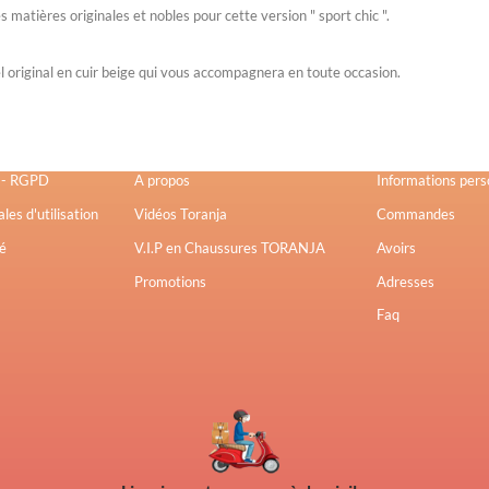
 matières originales et nobles pour cette version " sport chic ".
l original en cuir beige qui vous accompagnera en toute occasion.
Liens Utiles
Votre Compte
s - RGPD
A propos
Informations pers
les d'utilisation
Vidéos Toranja
Commandes
é
V.I.P en Chaussures TORANJA
Avoirs
Promotions
Adresses
Faq