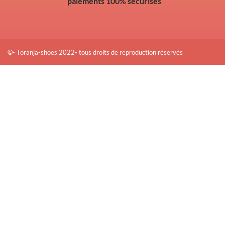
paiements 100% sécurisés
©- Toranja-shoes 2022- tous droits de reproduction réservés