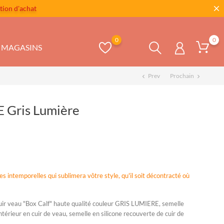
tion d'achat
0
0
MAGASINS
Prev
Prochain
chevron_left
chevron_right
 Gris Lumière
 intemporelles qui sublimera vôtre style, qu'il soit décontracté où
ir veau "Box Calf" haute qualité couleur GRIS LUMIERE, semelle
ntérieur en cuir de veau, semelle en silicone recouverte de cuir de