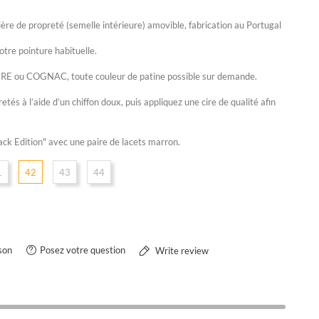
ère de propreté (semelle intérieure) amovible, fabrication au Portugal
tre pointure habituelle.
E ou COGNAC, toute couleur de patine possible sur demande.
etés à l’aide d’un chiffon doux, puis appliquez une cire de qualité afin
ack Edition" avec une paire de lacets marron.
1
42
43
44
son
Posez votre question
Write review