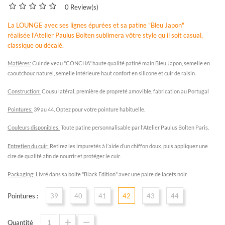
0 Review(s)
La LOUNGE avec ses lignes épurées et sa patine "Bleu Japon"
réalisée
l'Atelier Paulus Bolten
sublimera vôtre style qu'il soit casual,
classique ou décalé.
Matières:
Cuir de veau "CONCHA" haute qualité patiné main Bleu Japon, semelle en
caoutchouc naturel, semelle intérieure haut confort en silicone et cuir de raisin.
C
onstruction:
Cousu latéral, première de propreté amovible, fabrication au Portugal
P
ointures:
39 au 44, Optez pour votre pointure habituelle.
C
ouleurs disponibles:
Toute patine personnalisable par l'Atelier Paulus Bolten Paris.
E
ntretien du cuir:
Retirez les impuretés à l’aide d’un chiffon doux, puis appliquez une
cire de qualité afin de nourrir et protéger le cuir.
Packaging:
Livré dans sa boite "Black Edition" avec une paire de lacets noir.
Pointures :
39
40
41
42
43
44
Quantité